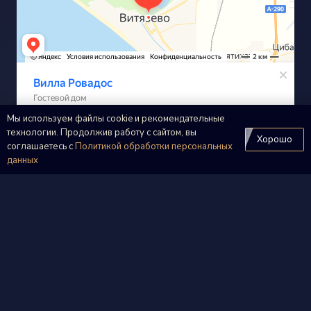
Мы используем файлы cookie и рекомендательные
технологии. Продолжив работу с сайтом, вы
Хорошо
соглашаетесь с
Политикой обработки персональных
данных
keyboard_arrow_up